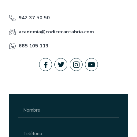
942 37 50 50
academia@codicecantabria.com
685 105 113