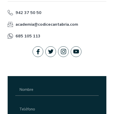
942 37 50 50
academia@codicecantabria.com
685 105 113