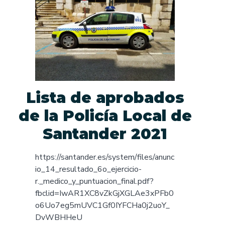
Lista de aprobados
de la Policía Local de
Santander 2021
https://santander.es/system/files/anunc
io_14_resultado_6o_ejercicio-
r._medico_y_puntuacion_final.pdf?
fbclid=IwAR1XC8vZkGjXGLAe3xPFb0
o6Uo7eg5mUVC1Gf0IYFCHa0j2uoY_
DvWBHHeU