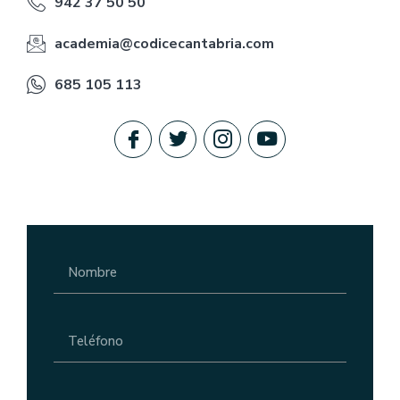
942 37 50 50
academia@codicecantabria.com
685 105 113