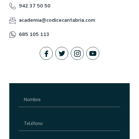
942 37 50 50
academia@codicecantabria.com
685 105 113