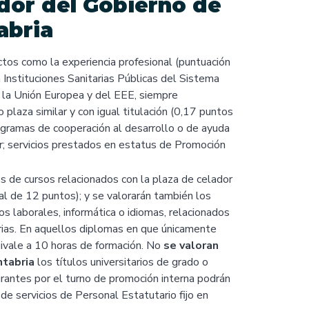
dor del Gobierno de
abria
ctos como la experiencia profesional (puntuación
 Instituciones Sanitarias Públicas del Sistema
 la Unión Europea y del EEE, siempre
plaza similar y con igual titulación (0,17 puntos
ogramas de cooperación al desarrollo o de ayuda
or; servicios prestados en estatus de Promoción
s de cursos relacionados con la plaza de celador
l de 12 puntos); y se valorarán también los
os laborales, informática o idiomas, relacionados
arias. En aquellos diplomas en que únicamente
ivale a 10 horas de formación. No
se
valoran
ntabria
los títulos universitarios de grado o
irantes por el turno de promoción interna podrán
e servicios de Personal Estatutario fijo en