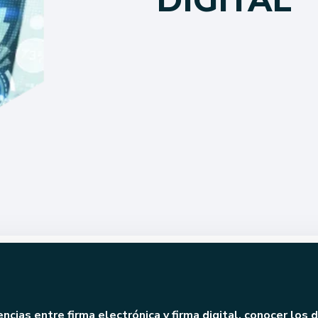
encias entre firma electrónica y firma digital, conocer los 